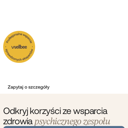
Psychologiczne wsparcie,
które wzmocni
Twoją organizację
Zadbaj o zdrowie psychiczne swojego zespołu, a my
pomożemy Ci zbudować przestrzeń, w której pracownicy
czują się bezpiecznie, a ich zaangażowanie przekłada się
na realne wyniki finansowe.
Zapytaj o szczegóły
Odkryj korzyści ze wsparcia
zdrowia
psychicznego zespołu