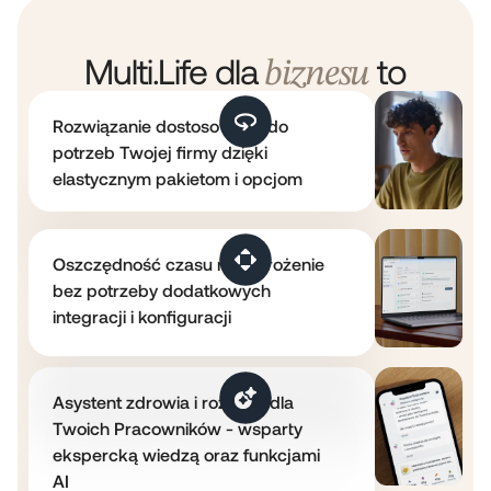
sprzeciwu wobec przetwarzania danych osobowych; oraz
prawo do złożenia skargi do Prezesa Urzędu Ochrony
Multi.Life dla
to
Danych Osobowych. Szczegółowe informacje o
biznesu
przetwarzaniu Twoich danych osobowych znajdziesz w
naszej Polityce
Rozwiązanie dostosowane do
Prywatności:
www.benefitsystems.pl/polityka-prywatnosci
.
potrzeb Twojej firmy dzięki
elastycznym pakietom i opcjom
Oszczędność czasu na wdrożenie
bez potrzeby dodatkowych
integracji i konfiguracji
Asystent zdrowia i rozwoju dla
Twoich Pracowników - wsparty
ekspercką wiedzą oraz funkcjami
AI