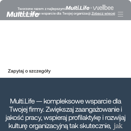
Zadbaj o zdrowie i rozwój
Tworzone razem z najlepszymi
Psychologiczne wsparcie dla Twojej organizacji.
Zobacz więcej
swoich pracowników
Multi.Life — jedno narzędzie wellbeingowe, z którym
zadbasz o zdrowie i rozwój swojego zespołu, wesprzesz
cele biznesowe i efektywność swojej organizacji.
Zapytaj o szczegóły
Multi.Life — kompleksowe wsparcie dla
Twojej firmy. Zwiększaj zaangażowanie i
jakość pracy, wspieraj profilaktykę i rozwijaj
kulturę organizacyjną tak skutecznie,
jak