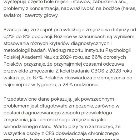
występują często bóle mięśni i stawów, zaburzenia snu,
problemy z koncentracją, nadwrażliwość na bodźce (hałas,
światło) i zawroty głowy.
Szacuje się, że zespół przewlekłego zmęczenia dotyczy od
0,2% do 8% populacji. Różnice w szacunkach są wynikiem
stosowania różnych kryteriów diagnostycznych i
metodologii badań. Według raportu Instytutu Psychologii
Polskiej Akademii Nauk z 2024 roku, aż 66% dorosłych
Polaków przyznaje, że przynajmniej czasami odczuwa
przewlekłe zmęczenie. Z kolei badanie CBOS z 2023 roku
wskazuje, że 67% Polaków doświadcza przemęczenia co
najmniej raz w tygodniu, a 28% codziennie.
Przedstawione dane pokazują, jak powszechnym
problemem jest długotrwałe zmęczenie, zarówno w
postaci diagnozowanego zespołu przewlekłego
zmęczenia, jak i chronicznego zmęczenia jako
samodzielnego stanu. Warto przy tym zaznaczyć, że
wszystkie osoby z CFS doświadczają chronicznego
zmęczenia, jednak nie każde chroniczne zmęczenie