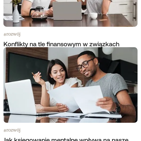
rozwój
#
Konflikty na tle finansowym w związkach
rozwój
#
Jak księgowanie mentalne wpływa na nasze