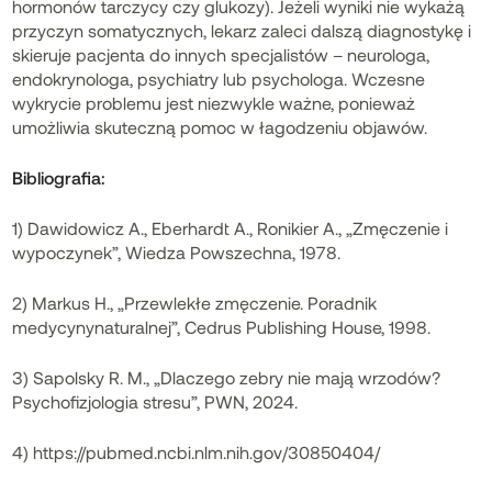
hormonów tarczycy czy glukozy). Jeżeli wyniki nie wykażą
przyczyn somatycznych, lekarz zaleci dalszą diagnostykę i
skieruje pacjenta do innych specjalistów – neurologa,
endokrynologa, psychiatry lub psychologa. Wczesne
wykrycie problemu jest niezwykle ważne, ponieważ
umożliwia skuteczną pomoc w łagodzeniu objawów.
Bibliografia:
1) Dawidowicz A., Eberhardt A., Ronikier A., „Zmęczenie i
wypoczynek”, Wiedza Powszechna, 1978.
2) Markus H., „Przewlekłe zmęczenie. Poradnik
medycynynaturalnej”, Cedrus Publishing House, 1998.
3) Sapolsky R. M., „Dlaczego zebry nie mają wrzodów?
Psychofizjologia stresu”, PWN, 2024.
4) https://pubmed.ncbi.nlm.nih.gov/30850404/