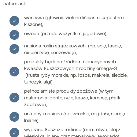
natomiast:
warzywa (głównie zielone liściaste, kapustne i
kiszone),
owoce (przede wszystkim jagodowe),
nasiona roślin strączkowych (np. soję, fasolę,
ciecierzycę, soczewicę),
produkty będące źródłem nienasyconych
kwasów tłuszczowych z rodziny omega-3
(tłuste ryby morskie, np. łosoś, makrela, śledzie,
tuńczyk, algi)
pełnoziarniste produkty zbożowe (w tym
makaron al dente, ryże, kasze, komosę, płatki
zbożowe),
orzechy i nasiona (np. włoskie, migdały, siemię
lniane),
wybrane tłuszcze roślinne (m.in.: oliwa, olej z
wiesiołka, lniany oraz rzepakowy, awokado),