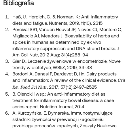
Bibliografia
Haß, U., Herpich, C., & Norman, K.: Anti-inflammatory
diets and fatigue. Nutrients, 2019, 11(10), 2315
Percival SS1, Vanden Heuvel JP, Nieves CJ, Montero C,
Migliaccio AJ, Meadors J. Bioavailability of herbs and
spices in humans as determined by ex vivo
inflammatory suppression and DNA strand breaks. J
Am Coll Nutr, 2012 Aug; 31(4):288-94
Gier D., Leczenie żywieniowe w endometriozie, Nowe
trendy w dietetyce, WSIiZ, 2019, 33-38
Bordoni A, Danesi F, Dardevet D, i in. Dairy products
and inflammation: A review of the clinical evidence.
Crit
. 2017; 57(12):2497–2525
Rev Food Sci Nutr
B. Olencki i wsp.: An anti-inflammatory diet as
treatment for inflammatory bowel disease: a case
series report. Nutrition Journal, 2014
A. Kurczyńska, E. Dymarska, Immunostymulujące
składniki żywności w prewencji i łagodzeniu
przebiegu procesów zapalnych, Zeszyty Naukowe