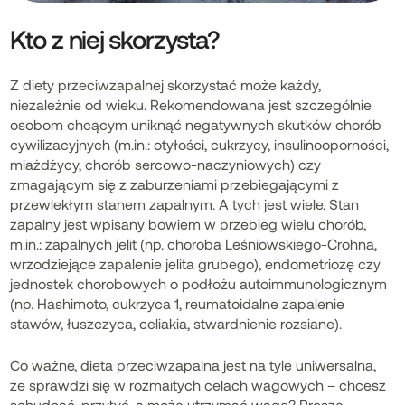
Kto z niej skorzysta?
Z diety przeciwzapalnej skorzystać może każdy,
niezależnie od wieku. Rekomendowana jest szczególnie
osobom chcącym uniknąć negatywnych skutków chorób
cywilizacyjnych (m.in.: otyłości, cukrzycy, insulinooporności,
miażdżycy, chorób sercowo-naczyniowych) czy
zmagającym się z zaburzeniami przebiegającymi z
przewlekłym stanem zapalnym. A tych jest wiele. Stan
zapalny jest wpisany bowiem w przebieg wielu chorób,
m.in.: zapalnych jelit (np. choroba Leśniowskiego-Crohna,
wrzodziejące zapalenie jelita grubego), endometriozę czy
jednostek chorobowych o podłożu autoimmunologicznym
(np. Hashimoto, cukrzyca 1, reumatoidalne zapalenie
stawów, łuszczyca, celiakia, stwardnienie rozsiane).
Co ważne, dieta przeciwzapalna jest na tyle uniwersalna,
że sprawdzi się w rozmaitych celach wagowych – chcesz
schudnąć, przytyć, a może utrzymać wagę? Proszę