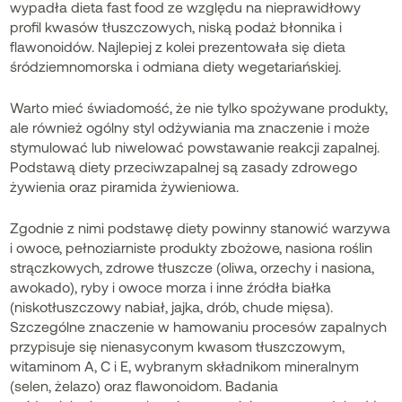
wypadła dieta fast food ze względu na nieprawidłowy
profil kwasów tłuszczowych, niską podaż błonnika i
flawonoidów. Najlepiej z kolei prezentowała się dieta
śródziemnomorska i odmiana diety wegetariańskiej.
Warto mieć świadomość, że nie tylko spożywane produkty,
ale również ogólny styl odżywiania ma znaczenie i może
stymulować lub niwelować powstawanie reakcji zapalnej.
Podstawą diety przeciwzapalnej są zasady zdrowego
żywienia oraz piramida żywieniowa.
Zgodnie z nimi podstawę diety powinny stanowić warzywa
i owoce, pełnoziarniste produkty zbożowe, nasiona roślin
strączkowych, zdrowe tłuszcze (oliwa, orzechy i nasiona,
awokado), ryby i owoce morza i inne źródła białka
(niskotłuszczowy nabiał, jajka, drób, chude mięsa).
Szczególne znaczenie w hamowaniu procesów zapalnych
przypisuje się nienasyconym kwasom tłuszczowym,
witaminom A, C i E, wybranym składnikom mineralnym
(selen, żelazo) oraz flawonoidom. Badania