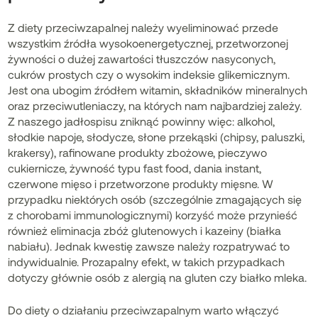
Z diety przeciwzapalnej należy wyeliminować przede
wszystkim źródła wysokoenergetycznej, przetworzonej
żywności o dużej zawartości tłuszczów nasyconych,
cukrów prostych czy o wysokim indeksie glikemicznym.
Jest ona ubogim źródłem witamin, składników mineralnych
oraz przeciwutleniaczy, na których nam najbardziej zależy.
Z naszego jadłospisu zniknąć powinny więc: alkohol,
słodkie napoje, słodycze, słone przekąski (chipsy, paluszki,
krakersy), rafinowane produkty zbożowe, pieczywo
cukiernicze, żywność typu fast food, dania instant,
czerwone mięso i przetworzone produkty mięsne. W
przypadku niektórych osób (szczególnie zmagających się
z chorobami immunologicznymi) korzyść może przynieść
również eliminacja zbóż glutenowych i kazeiny (białka
nabiału). Jednak kwestię zawsze należy rozpatrywać to
indywidualnie. Prozapalny efekt, w takich przypadkach
dotyczy głównie osób z alergią na gluten czy białko mleka.
Do diety o działaniu przeciwzapalnym warto włączyć