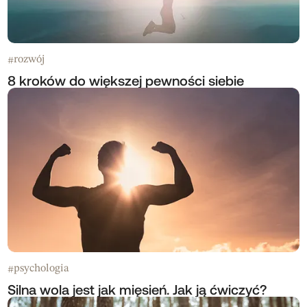
rozwój
#
8 kroków do większej pewności siebie
psychologia
#
Silna wola jest jak mięsień. Jak ją ćwiczyć?