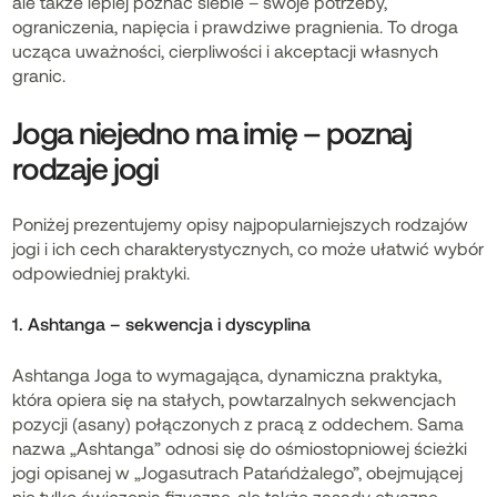
ale także lepiej poznać siebie – swoje potrzeby,
ograniczenia, napięcia i prawdziwe pragnienia. To droga
ucząca uważności, cierpliwości i akceptacji własnych
granic.
Joga niejedno ma imię – poznaj
rodzaje jogi
Poniżej prezentujemy opisy najpopularniejszych rodzajów
jogi i ich cech charakterystycznych, co może ułatwić wybór
odpowiedniej praktyki.
1. Ashtanga – sekwencja i dyscyplina
Ashtanga Joga to wymagająca, dynamiczna praktyka,
która opiera się na stałych, powtarzalnych sekwencjach
pozycji (asany) połączonych z pracą z oddechem. Sama
nazwa „Ashtanga” odnosi się do ośmiostopniowej ścieżki
jogi opisanej w „Jogasutrach Patańdżalego”, obejmującej
nie tylko ćwiczenia fizyczne, ale także zasady etyczne,