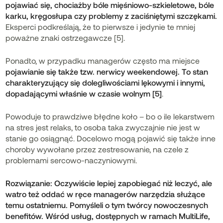
pojawiać się, chociażby bóle mięśniowo-szkieletowe, bóle
karku, kręgosłupa czy problemy z zaciśniętymi szczękami.
Eksperci podkreślają, że to pierwsze i jedynie te mniej
poważne znaki ostrzegawcze [5].
Ponadto, w przypadku managerów często ma miejsce
pojawianie się także tzw. nerwicy weekendowej. To stan
charakteryzujący się dolegliwościami lękowymi i innymi,
dopadającymi właśnie w czasie wolnym [5]
.
Powoduje to prawdziwe błędne koło – bo o ile lekarstwem
na stres jest relaks, to osoba taka zwyczajnie nie jest w
stanie go osiągnąć. Docelowo mogą pojawić się także inne
choroby wywołane przez zestresowanie, na czele z
problemami sercowo-naczyniowymi.
Rozwiązanie: Oczywiście lepiej zapobiegać niż leczyć, ale
watro też oddać w ręce managerów narzędzia służące
temu ostatniemu. Pomyśleli o tym twórcy nowoczesnych
benefitów. Wśród usług, dostępnych w ramach MultiLife,