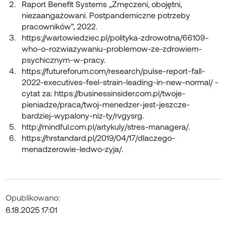
Raport Benefit Systems „Zmęczeni, obojętni,
niezaangażowani. Postpandemiczne potrzeby
pracowników”, 2022.
https://wartowiedziec.pl/polityka-zdrowotna/66109-
who-o-rozwiazywaniu-problemow-ze-zdrowiem-
psychicznym-w-pracy.
https://futureforum.com/research/pulse-report-fall-
2022-executives-feel-strain-leading-in-new-normal/ -
cytat za: https://businessinsider.com.pl/twoje-
pieniadze/praca/twoj-menedzer-jest-jeszcze-
bardziej-wypalony-niz-ty/rvgysrg.
http://mindful.com.pl/artykuly/stres-managera/.
https://hrstandard.pl/2019/04/17/dlaczego-
menadzerowie-ledwo-zyja/.
Opublikowano:
6.18.2025 17:01