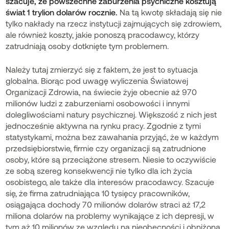
szacuje, że powszechne zaburzenia psychiczne kosztują
świat 1 trylion dolarów rocznie.
Na tą kwotę składają się nie
tylko nakłady na rzecz instytucji zajmujących się zdrowiem,
ale również koszty, jakie ponoszą pracodawcy, którzy
zatrudniają osoby dotknięte tym problemem.
Należy tutaj zmierzyć się z faktem, że jest to sytuacja
globalna. Biorąc pod uwagę wyliczenia Światowej
Organizacji Zdrowia, na świecie żyje obecnie aż 970
milionów ludzi z zaburzeniami osobowości i innymi
dolegliwościami natury psychicznej. Większość z nich jest
jednocześnie aktywna na rynku pracy. Zgodnie z tymi
statystykami, można bez zawahania przyjąć, że w każdym
przedsiębiorstwie, firmie czy organizacji są zatrudnione
osoby, które są przeciążone stresem. Niesie to oczywiście
ze sobą szereg konsekwencji nie tylko dla ich życia
osobistego, ale także dla interesów pracodawcy. Szacuje
się, że firma zatrudniająca 10 tysięcy pracowników,
osiągająca dochody 70 milionów dolarów straci aż 17,2
miliona dolarów na problemy wynikające z ich depresji, w
tym aż 10 milionów ze względu na nieobecności i obniżoną