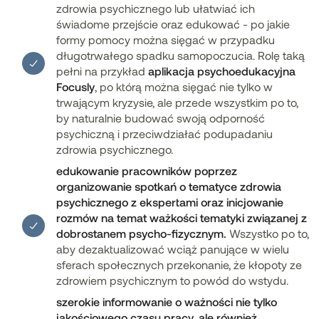
zdrowia psychicznego lub ułatwiać ich
świadome przejście oraz edukować - po jakie
formy pomocy można sięgać w przypadku
długotrwałego spadku samopoczucia. Rolę taką
pełni na przykład
aplikacja psychoedukacyjna
Focusly
, po którą można sięgać nie tylko w
trwającym kryzysie, ale przede wszystkim po to,
by naturalnie budować swoją odporność
psychiczną i przeciwdziałać podupadaniu
zdrowia psychicznego.
edukowanie pracowników poprzez
organizowanie spotkań o tematyce zdrowia
psychicznego z ekspertami oraz inicjowanie
rozmów na temat ważkości tematyki związanej z
dobrostanem psycho-fizycznym.
Wszystko po to,
aby dezaktualizować wciąż panujące w wielu
sferach społecznych przekonanie, że kłopoty ze
zdrowiem psychicznym to powód do wstydu.
szerokie informowanie o ważności nie tylko
jakościowego czasu pracy, ale również