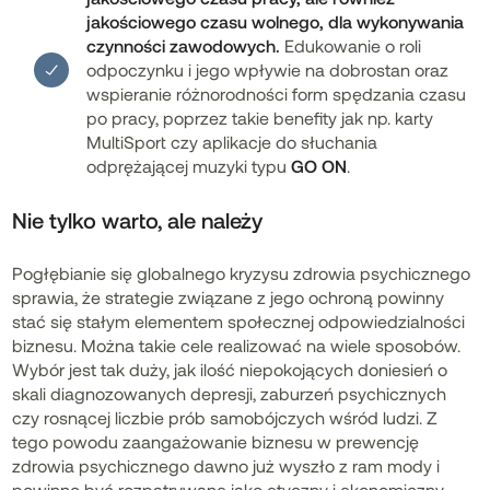
jakościowego czasu wolnego, dla wykonywania
czynności zawodowych.
Edukowanie o roli
odpoczynku i jego wpływie na dobrostan oraz
wspieranie różnorodności form spędzania czasu
po pracy, poprzez takie benefity jak np. karty
MultiSport czy aplikacje do słuchania
odprężającej muzyki typu
GO ON
.
Nie tylko warto, ale należy
Pogłębianie się globalnego kryzysu zdrowia psychicznego
sprawia, że strategie związane z jego ochroną powinny
stać się stałym elementem społecznej odpowiedzialności
biznesu. Można takie cele realizować na wiele sposobów.
Wybór jest tak duży, jak ilość niepokojących doniesień o
skali diagnozowanych depresji, zaburzeń psychicznych
czy rosnącej liczbie prób samobójczych wśród ludzi. Z
tego powodu zaangażowanie biznesu w prewencję
zdrowia psychicznego dawno już wyszło z ram mody i
powinno być rozpatrywane jako etyczny i ekonomiczny