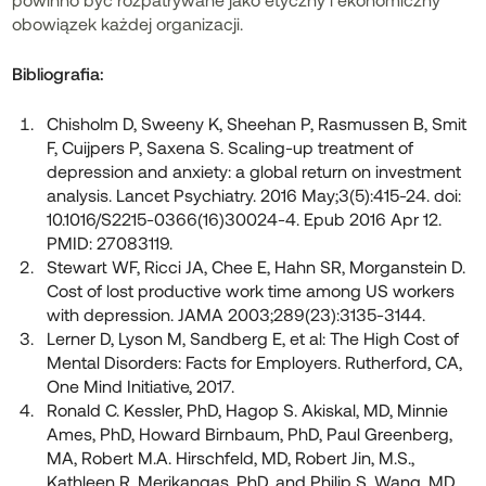
obowiązek każdej organizacji.
Bibliografia:
Chisholm D, Sweeny K, Sheehan P, Rasmussen B, Smit
F, Cuijpers P, Saxena S. Scaling-up treatment of
depression and anxiety: a global return on investment
analysis. Lancet Psychiatry. 2016 May;3(5):415-24. doi:
10.1016/S2215-0366(16)30024-4. Epub 2016 Apr 12.
PMID: 27083119.
Stewart WF, Ricci JA, Chee E, Hahn SR, Morganstein D.
Cost of lost productive work time among US workers
with depression. JAMA 2003;289(23):3135-3144.
Lerner D, Lyson M, Sandberg E, et al: The High Cost of
Mental Disorders: Facts for Employers. Rutherford, CA,
One Mind Initiative, 2017.
Ronald C. Kessler, PhD, Hagop S. Akiskal, MD, Minnie
Ames, PhD, Howard Birnbaum, PhD, Paul Greenberg,
MA, Robert M.A. Hirschfeld, MD, Robert Jin, M.S.,
Kathleen R. Merikangas, PhD, and Philip S. Wang, MD,