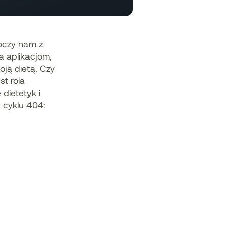
koczy nam z
a aplikacjom,
ją dietą. Czy
st rola
dietetyk i
 cyklu 404: