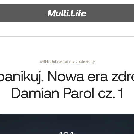
404: Dobrostan nie znaleziony
#
j, panikuj. Nowa era z
Damian Parol cz. 1