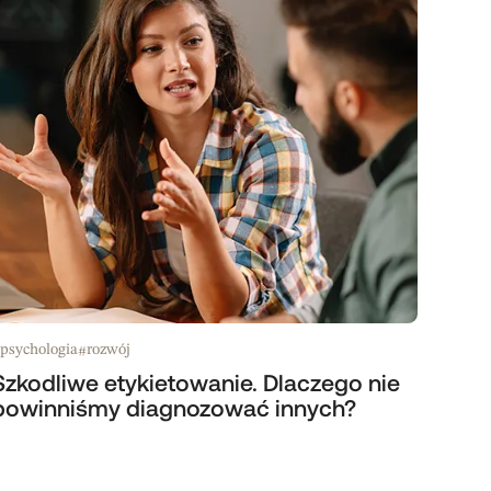
psychologia
rozwój
#
Szkodliwe etykietowanie. Dlaczego nie
powinniśmy diagnozować innych?