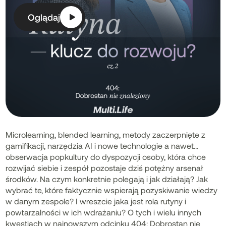
Oglądaj
Microlearning, blended learning, metody zaczerpnięte z
gamifikacji, narzędzia AI i nowe technologie a nawet…
obserwacja popkultury do dyspozycji osoby, która chce
rozwijać siebie i zespół pozostaje dziś potężny arsenał
środków. Na czym konkretnie polegają i jak działają? Jak
wybrać te, które faktycznie wspierają pozyskiwanie wiedzy
w danym zespole? I wreszcie jaka jest rola rutyny i
powtarzalności w ich wdrażaniu? O tych i wielu innych
kwestiach w najnowszym odcinku 404: Dobrostan nie